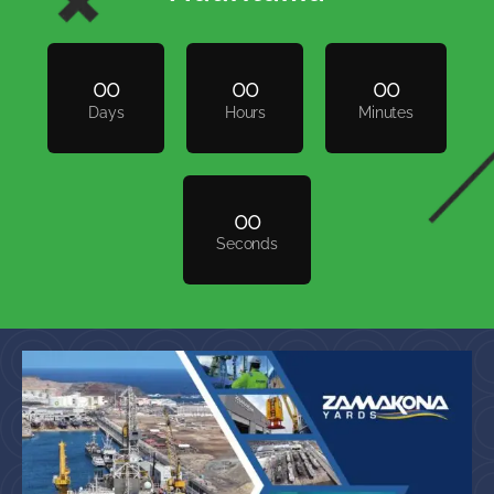
Hôtel FASQ Nuakchot,
Mauritania
0
0
0
0
0
0
Days
Hours
Minutes
0
0
Seconds