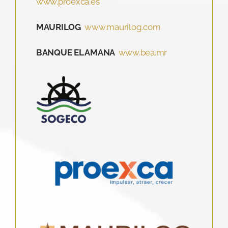
exterior de las Canarias.
www.proexca.es
MAURILOG
www.maurilog.com
BANQUE EL AMANA
www.bea.mr