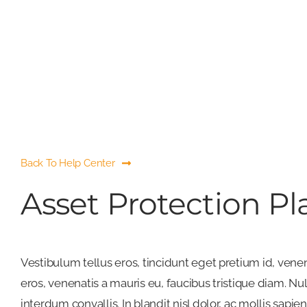
f
Back To Help Center
Asset Protection Pl
Vestibulum tellus eros, tincidunt eget pretium id, vene
eros, venenatis a mauris eu, faucibus tristique diam. Nu
interdum convallis. In blandit nisl dolor, ac mollis sap