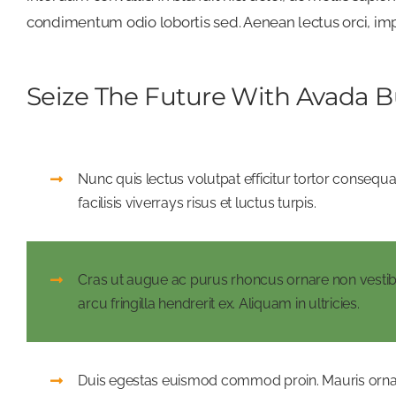
condimentum odio lobortis sed. Aenean lectus orci, im
Seize The Future With Avada B
Nunc quis lectus volutpat efficitur tortor consequa
facilisis viverrays risus et luctus turpis.
Cras ut augue ac purus rhoncus ornare non vesti
arcu fringilla hendrerit ex. Aliquam in ultricies.
Duis egestas euismod commod proin. Mauris orna