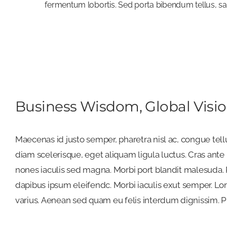
fermentum lobortis. Sed porta bibendum tellus, sag
Business Wisdom, Global Visi
Maecenas id justo semper, pharetra nisl ac, congue tell
turpis vitae, luctus pellentesque diam. Integer id vest
diam scelerisque, eget aliquam ligula luctus. Cras an
augue. Suspendisse vehicula semper justo. Vestibulum a
nones iaculis sed magna. Morbi port blandit malesuda. 
dapibus ipsum eleifendc. Morbi iaculis exut semper. Lo
varius. Aenean sed quam eu felis interdum dignissim. Pr