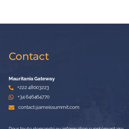
Contact
Mauritania Gateway
+222 48003223
+34 646464770
contact@ameissummit.com
Pour toute demande ou information supplémentaire,