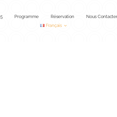
25
Programme
Réservation
Nous Contacte
Français
siness Help Cen
How we can help you?
earch