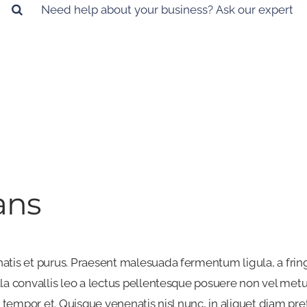
or:
ans
natis et purus. Praesent malesuada fermentum ligula, a fring
lla convallis leo a lectus pellentesque posuere non vel metu
ien tempor et. Quisque venenatis nisl nunc, in aliquet diam p