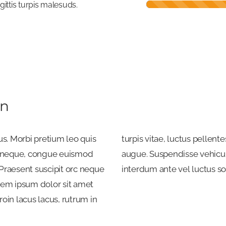
ittis turpis malesuds.
on
us. Morbi pretium leo quis
ibulum metus, vel vehicula
te neque, congue euismod
uctor tortor a porttitor
Praesent suscipit orc neque
interdum ante vel luctus soll
rem ipsum dolor sit amet
oin lacus lacus, rutrum in