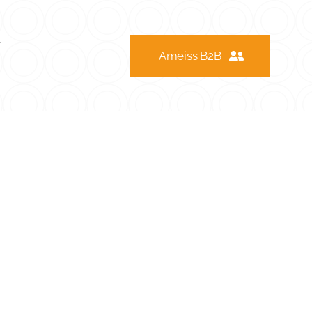
r
Ameiss B2B
ter