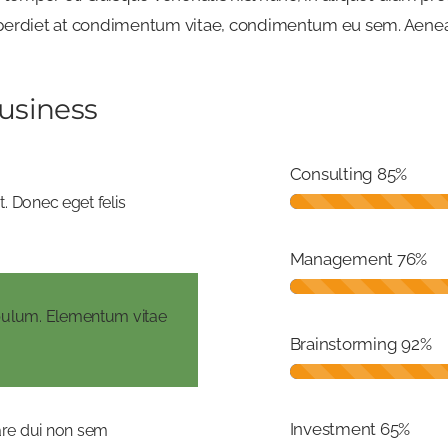
perdiet at condimentum vitae, condimentum eu sem. Aenean
usiness
Consulting
85%
t. Donec eget felis
Management
76%
bulum. Elementum vitae
Brainstorming
92%
Investment
65%
re dui non sem